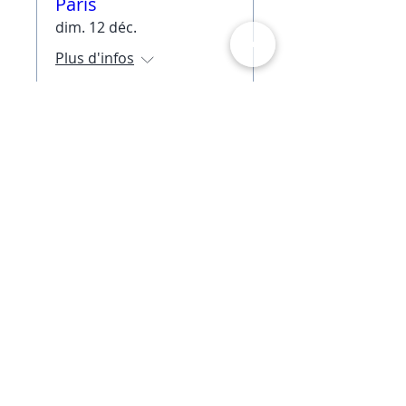
Paris
dim. 12 déc.
Plus d'infos
Details
Special event
Perfectbody Pilates
@ Crissy Field
sam. 16 oct.