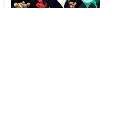
Events
Faites venir PerfectBodyPilates sur votre
lieu de travail :
Travail et bien-être c’est possible et même
nécessaire ! Perfectbodypilates propose des
cours en entreprise, à l’heure du déjeuner ou
en fin d'après-midi.
Bougez à ciel ouvert :
Avec un groupe d’amis ou de collègues de
travail, réservez-vous 2 heures de pilates sur la
plage ou dans un parc. Respirez-bougez-
discutez et prenez soin de vous !
Workshops :
Restez à l'écoute, PerfectBodyPilates organise
pour vous des workshops sur tapis ou sur
reformer dans de très jolis studios de San
Francisco.