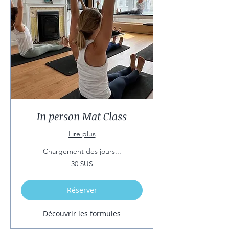
In person Mat Class
Lire plus
Chargement des jours...
30
30 $US
dollars
des
États-
Unis
Réserver
Découvrir les formules