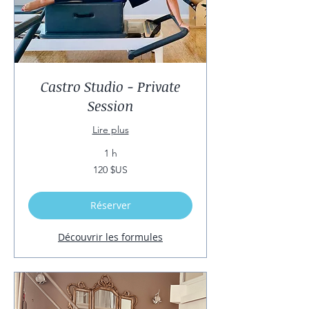
Castro Studio - Private
Session
Lire plus
1 h
120
120 $US
dollars
des
États-
Unis
Réserver
Découvrir les formules