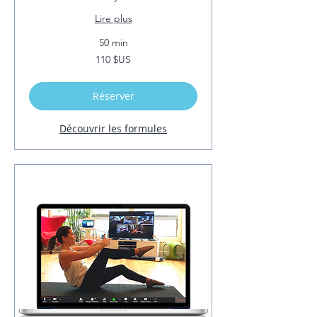
Lire plus
50 min
110
110 $US
dollars
des
États-
Unis
Réserver
Découvrir les formules