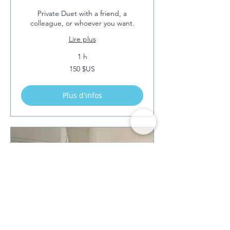
Private Duet with a friend, a
colleague, or whoever you want.
Lire plus
1 h
150
150 $US
dollars
des
États-
Unis
Plus d'infos