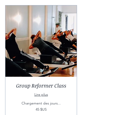
Group Reformer Class
Lire plus
Chargement des jours...
45
45 $US
dollars
des