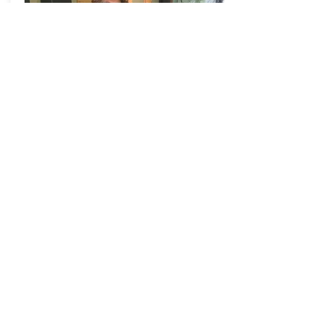
Parrainage
Faites découvrir le pilates à vos amis,
pour tout premier package acheté par
un nouvel élève amené par vos soins,
vous recevrez un bon d’achat de $10 à
valoir sur les cours de tapis ou de
réformer.
Partagez !